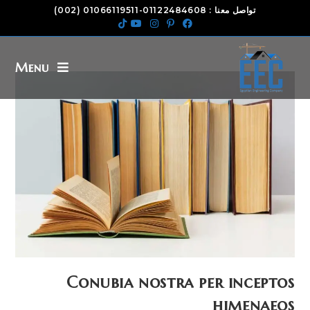
تواصل معنا : 01122484608-01066119511 (002)
Menu
Conubia nostra per inceptos
himenaeos