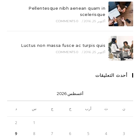
Pellentesque nibh aenean quam in
scelerisque
أكتوبر 25, 2016
/
0 COMMENTS
Luctus non massa fusce ac turpis quis
أكتوبر 25, 2016
/
0 COMMENTS
أحدث التعليقات
أغسطس 2026
ن
ث
أرب
خ
ج
س
د
2
1
9
8
7
6
5
4
3